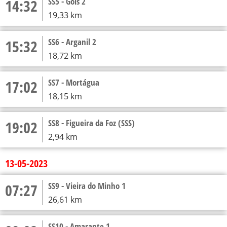
14:32
SS5 - Góis 2
19,33 km
15:32
SS6 - Arganil 2
18,72 km
17:02
SS7 - Mortágua
18,15 km
19:02
SS8 - Figueira da Foz (SSS)
2,94 km
13-05-2023
07:27
SS9 - Vieira do Minho 1
26,61 km
SS10 - Amarante 1