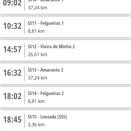
09:02
37,24 km
10:32
SS11 - Felgueiras 1
8,81 km
14:57
SS12 - Vieira do Minho 2
26,61 km
16:32
SS13 - Amarante 2
37,24 km
18:02
SS14 - Felgueiras 2
8,81 km
18:45
SS15 - Lousada (SSS)
3,36 km