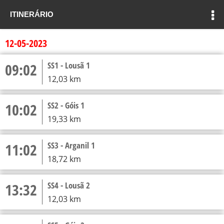
ITINERÁRIO
CONCORRENTES
12-05-2023
ITINERÁRIO
09:02
SS1 - Lousã 1
12,03 km
TEMPOS DE ETAPA
10:02
SS2 - Góis 1
19,33 km
11:02
SS3 - Arganil 1
18,72 km
13:32
SS4 - Lousã 2
12,03 km